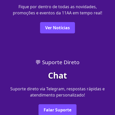
Fique por dentro de todas as novidades,
promoções e eventos da 11AA em tempo real!
Ver Notícias
💬 Suporte Direto
Chat
Suporte direto via Telegram, respostas rápidas e
atendimento personalizado!
Falar Suporte