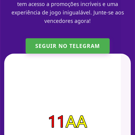
tem acesso a promoções incríveis e uma
experiência de jogo inigualável. Junte-se aos
vencedores agora!
SEGUIR NO TELEGRAM