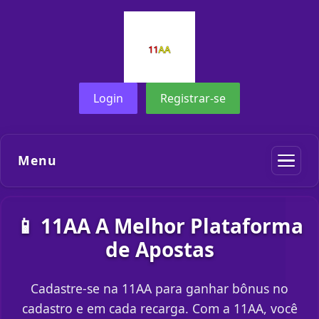
Login
Registrar-se
Menu
📱 11AA A Melhor Plataforma
de Apostas
Cadastre-se na 11AA para ganhar bônus no
cadastro e em cada recarga. Com a 11AA, você