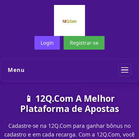
Login
Registrar-se
Menu
📱 12Q.Com A Melhor
Plataforma de Apostas
Cadastre-se na 12Q.Com para ganhar bônus no
cadastro e em cada recarga. Com a 12Q.Com, você