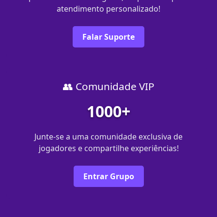
atendimento personalizado!
Falar Suporte
👥 Comunidade VIP
1000+
Junte-se a uma comunidade exclusiva de
jogadores e compartilhe experiências!
Entrar Grupo