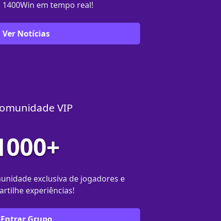
 1400Win em tempo real!
Ver Notícias
Comunidade VIP
1000+
unidade exclusiva de jogadores e
rtilhe experiências!
Entrar Grupo