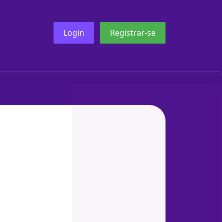
Login
Registrar-se