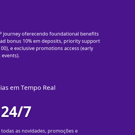
IP journey oferecendo foundational benefits
oad bonus 10% em deposits, priority support
00), e exclusive promotions access (early
 events).
cias em Tempo Real
24/7
e todas as novidades, promoções e