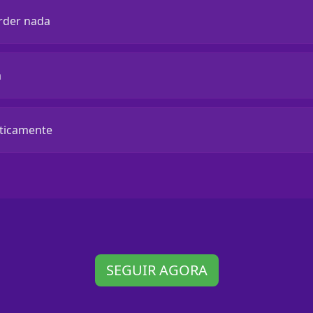
erder nada
a
aticamente
SEGUIR AGORA