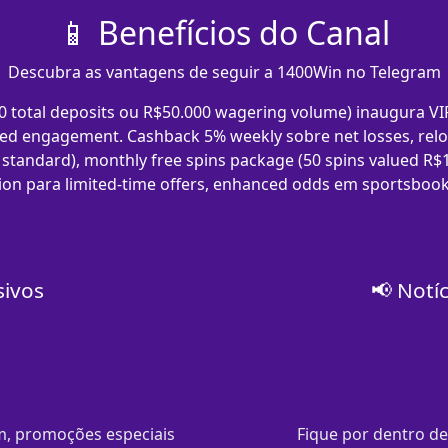
📱 Benefícios do Canal
Descubra as vantagens de seguir a 1400Win no Telegram
.000 total deposits ou R$50.000 wagering volume) inaugura V
ued engagement. Cashback 5% weekly sobre net losses, rel
tandard), monthly free spins package (50 spins valued R$1
tion para limited-time offers, enhanced odds em sportsbook
sivos
📢 Notí
m, promoções especiais
Fique por dentro d