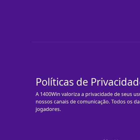
Políticas de Privacida
A 1400Win valoriza a privacidade de seus u
nossos canais de comunicação. Todos os dad
jogadores.