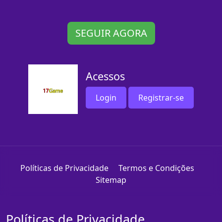
SEGUIR AGORA
Acessos
Login
Registrar-se
Políticas de Privacidade
Termos e Condições
Sitemap
Políticas de Privacidade