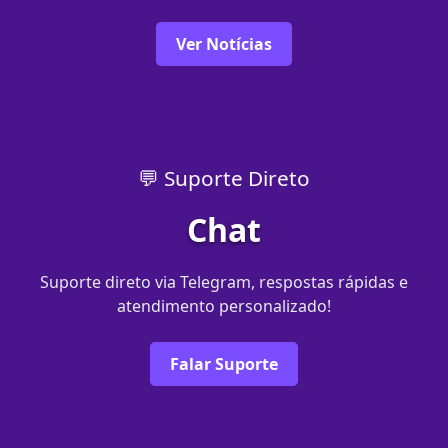
Ver Notícias
💬 Suporte Direto
Chat
Suporte direto via Telegram, respostas rápidas e
atendimento personalizado!
Falar Suporte