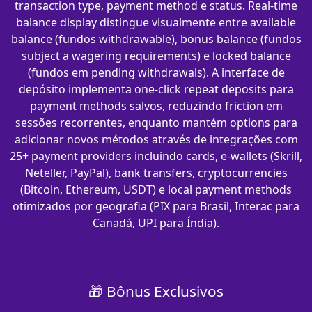
transaction type, payment method e status. Real-time
balance display distingue visualmente entre available
balance (fundos withdrawable), bonus balance (fundos
subject a wagering requirements) e locked balance
(fundos em pending withdrawals). A interface de
depósito implementa one-click repeat deposits para
payment methods salvos, reduzindo friction em
sessões recorrentes, enquanto mantém options para
adicionar novos métodos através de integrações com
25+ payment providers incluindo cards, e-wallets (Skrill,
Neteller, PayPal), bank transfers, cryptocurrencies
(Bitcoin, Ethereum, USDT) e local payment methods
otimizados por geografia (PIX para Brasil, Interac para
Canadá, UPI para Índia).
🎁 Bônus Exclusivos