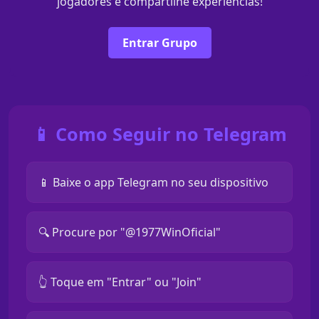
jogadores e compartilhe experiências!
Entrar Grupo
📱 Como Seguir no Telegram
📱 Baixe o app Telegram no seu dispositivo
🔍 Procure por "@1977WinOficial"
👆 Toque em "Entrar" ou "Join"