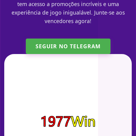
tem acesso a promoções incríveis e uma
experiência de jogo inigualável. Junte-se aos
vencedores agora!
SEGUIR NO TELEGRAM