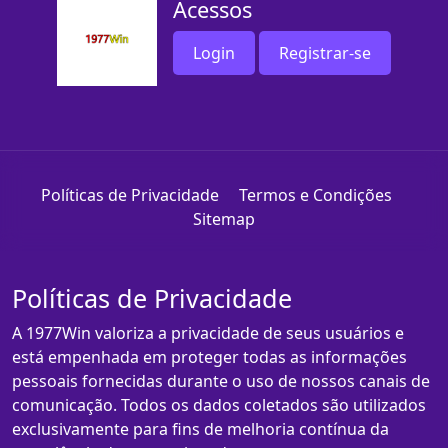
Acessos
Login
Registrar-se
Políticas de Privacidade
Termos e Condições
Sitemap
Políticas de Privacidade
A 1977Win valoriza a privacidade de seus usuários e
está empenhada em proteger todas as informações
pessoais fornecidas durante o uso de nossos canais de
comunicação. Todos os dados coletados são utilizados
exclusivamente para fins de melhoria contínua da