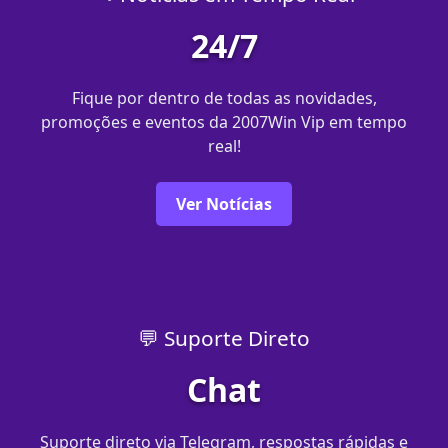
24/7
Fique por dentro de todas as novidades,
promoções e eventos da 2007Win Vip em tempo
real!
Ver Notícias
💬 Suporte Direto
Chat
Suporte direto via Telegram, respostas rápidas e