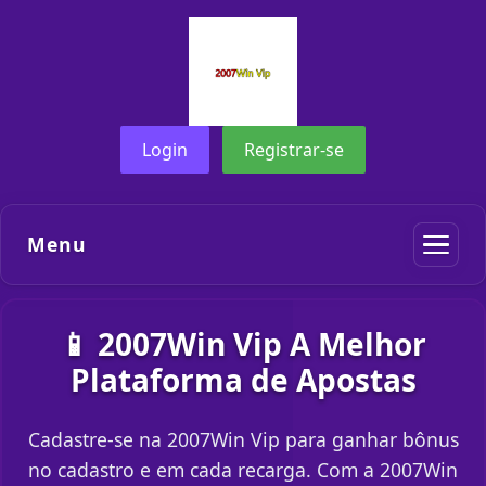
Login
Registrar-se
Menu
📱 2007Win Vip A Melhor
Plataforma de Apostas
Cadastre-se na 2007Win Vip para ganhar bônus
no cadastro e em cada recarga. Com a 2007Win