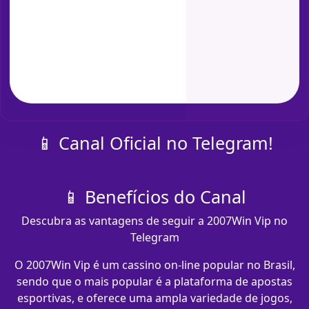
📱 Canal Oficial no Telegram!
📱 Benefícios do Canal
Descubra as vantagens de seguir a 2007Win Vip no
Telegram
O 2007Win Vip é um cassino on-line popular no Brasil,
sendo que o mais popular é a plataforma de apostas
esportivas, e oferece uma ampla variedade de jogos,