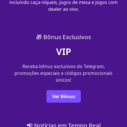
incluindo caça-níqueis, jogos de mesa e jogos com
dealer ao vivo.
🎁 Bônus Exclusivos
VIP
Receba bônus exclusivos do Telegram,
promoções especiais e códigos promocionais
únicos!
Ver Bônus
📢 Notícias em Tempo Real