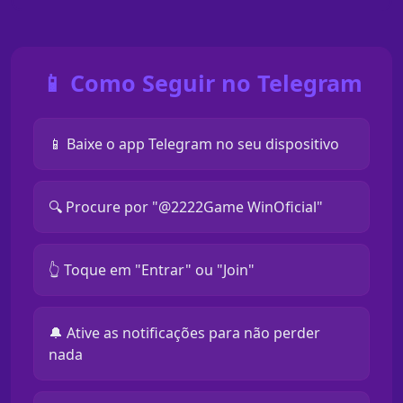
📱 Como Seguir no Telegram
📱 Baixe o app Telegram no seu dispositivo
🔍 Procure por "@2222Game WinOficial"
👆 Toque em "Entrar" ou "Join"
🔔 Ative as notificações para não perder
nada