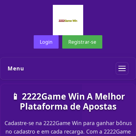
Login
Registrar-se
Menu
📱 2222Game Win A Melhor
Plataforma de Apostas
Cadastre-se na 2222Game Win para ganhar bônus
no cadastro e em cada recarga. Com a 2222Game