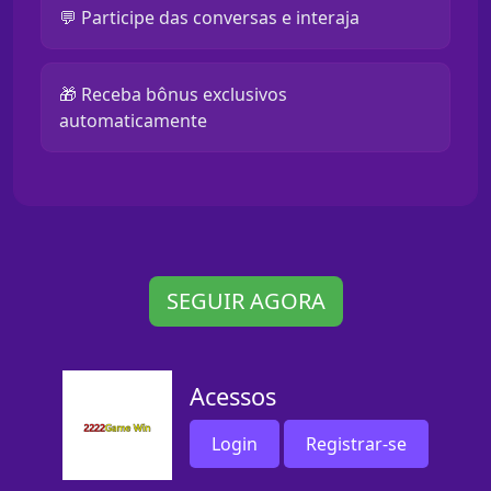
💬 Participe das conversas e interaja
🎁 Receba bônus exclusivos
automaticamente
SEGUIR AGORA
Acessos
Login
Registrar-se