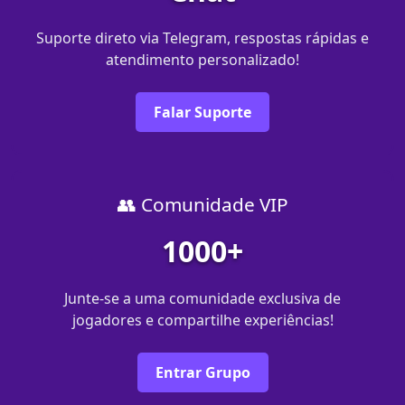
Suporte direto via Telegram, respostas rápidas e
atendimento personalizado!
Falar Suporte
👥 Comunidade VIP
1000+
Junte-se a uma comunidade exclusiva de
jogadores e compartilhe experiências!
Entrar Grupo