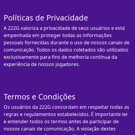
Políticas de Privacidade
A 222G valoriza a privacidade de seus usuários e está
empenhada em proteger todas as informações
pessoais fornecidas durante o uso de nossos canais de
comunicação. Todos os dados coletados são utilizados
exclusivamente para fins de melhoria contínua da
experiência de nossos jogadores.
Termos e Condições
Os usuários da 222G concordam em respeitar todas as
regras e regulamentos estabelecidos. É importante ler
e entender todos os termos antes de participar de
nossos canais de comunicação. A violação destes