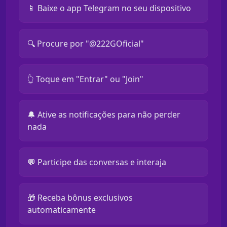
📱 Baixe o app Telegram no seu dispositivo
🔍 Procure por "@222GOficial"
👆 Toque em "Entrar" ou "Join"
🔔 Ative as notificações para não perder
nada
💬 Participe das conversas e interaja
🎁 Receba bônus exclusivos
automaticamente