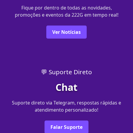
Fique por dentro de todas as novidades,
promoções e eventos da 222G em tempo real!
Ver Notícias
💬 Suporte Direto
Chat
Suporte direto via Telegram, respostas rápidas e
atendimento personalizado!
Falar Suporte