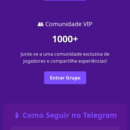
👥 Comunidade VIP
1000+
Junte-se a uma comunidade exclusiva de
jogadores e compartilhe experiências!
Entrar Grupo
📱 Como Seguir no Telegram