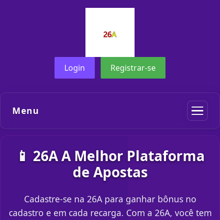
Login
Registrar-se
Menu
📱 26A A Melhor Plataforma
de Apostas
Cadastre-se na 26A para ganhar bônus no
cadastro e em cada recarga. Com a 26A, você tem