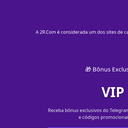
A 2R.Com é considerada um dos sites de c
🎁 Bônus Exclu
VIP
Receba bônus exclusivos do Telegra
e códigos promocionai