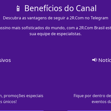
📱 Benefícios do Canal
Descubra as vantagens de seguir a 2R.Com no Telegram
assino mais sofisticados do mundo, com a 2R.Com Brasil e
sua equipe de especialistas.
sivos
📢 Notí
m, promoções especiais
Fique por dentro d
s únicos!
eventos d