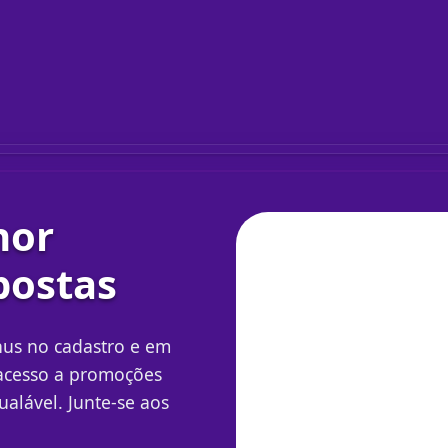
hor
postas
us no cadastro e em
acesso a promoções
ualável. Junte-se aos