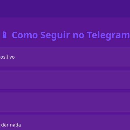
📱 Como Seguir no Telegram
ositivo
erder nada