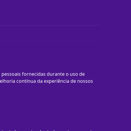
 pessoais fornecidas durante o uso de
elhoria contínua da experiência de nossos