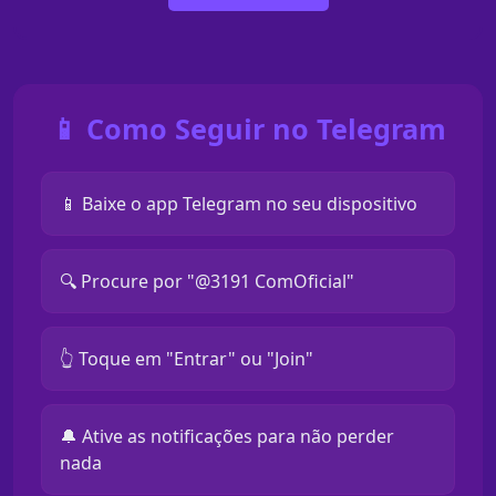
📱 Como Seguir no Telegram
📱 Baixe o app Telegram no seu dispositivo
🔍 Procure por "@3191 ComOficial"
👆 Toque em "Entrar" ou "Join"
🔔 Ative as notificações para não perder
nada