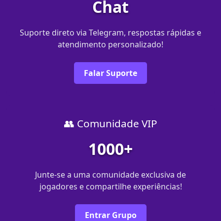
Chat
Suporte direto via Telegram, respostas rápidas e
atendimento personalizado!
Falar Suporte
👥 Comunidade VIP
1000+
Junte-se a uma comunidade exclusiva de
jogadores e compartilhe experiências!
Entrar Grupo