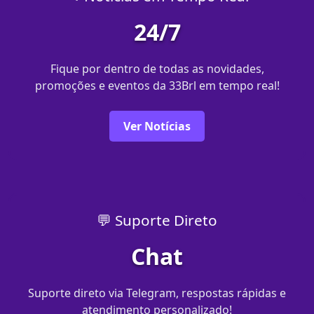
24/7
Fique por dentro de todas as novidades,
promoções e eventos da 33Brl em tempo real!
Ver Notícias
💬 Suporte Direto
Chat
Suporte direto via Telegram, respostas rápidas e
atendimento personalizado!