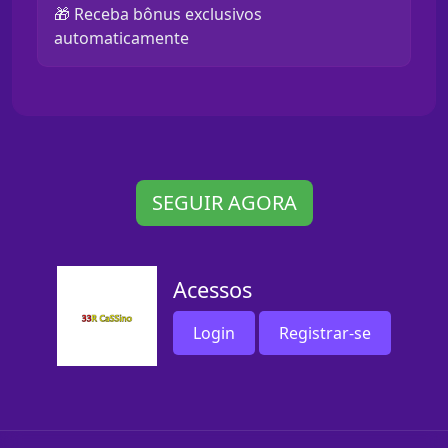
🎁 Receba bônus exclusivos
automaticamente
SEGUIR AGORA
Acessos
Login
Registrar-se