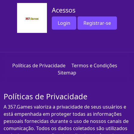
Acessos
Login
Registrar-se
Políticas de Privacidade
Termos e Condições
Sitemap
Políticas de Privacidade
A 357.Games valoriza a privacidade de seus usuários e
está empenhada em proteger todas as informações
pessoais fornecidas durante o uso de nossos canais de
comunicação. Todos os dados coletados são utilizados