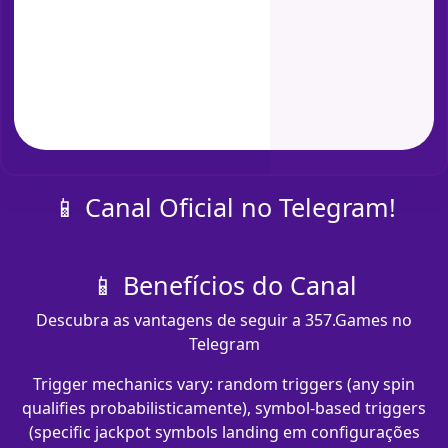
📱 Canal Oficial no Telegram!
📱 Benefícios do Canal
Descubra as vantagens de seguir a 357.Games no
Telegram
Trigger mechanics vary: random triggers (any spin
qualifies probabilisticamente), symbol-based triggers
(specific jackpot symbols landing em configurações