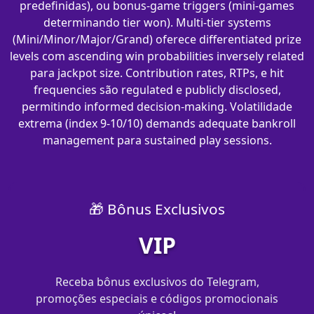
predefinidas), ou bonus-game triggers (mini-games
determinando tier won). Multi-tier systems
(Mini/Minor/Major/Grand) oferece differentiated prize
levels com ascending win probabilities inversely related
para jackpot size. Contribution rates, RTPs, e hit
frequencies são regulated e publicly disclosed,
permitindo informed decision-making. Volatilidade
extrema (index 9-10/10) demands adequate bankroll
management para sustained play sessions.
🎁 Bônus Exclusivos
VIP
Receba bônus exclusivos do Telegram,
promoções especiais e códigos promocionais