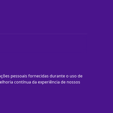
ções pessoais fornecidas durante o uso de
elhoria contínua da experiência de nossos