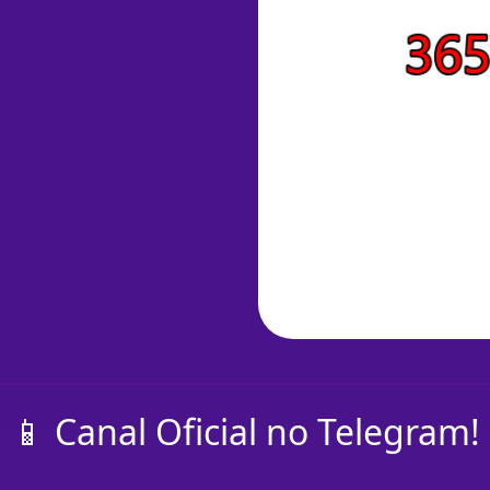
📱 Canal Oficial no Telegram!