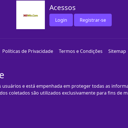
Acessos
Login
Registrar-se
Políticas de Privacidade
Termos e Condições
Sitemap
de
us usuários e está empenhada em proteger todas as informa
os coletados são utilizados exclusivamente para fins de m