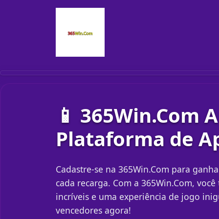
📱 365Win.Com A
Plataforma de A
Cadastre-se na 365Win.Com para ganha
cada recarga. Com a 365Win.Com, você
incríveis e uma experiência de jogo inig
vencedores agora!