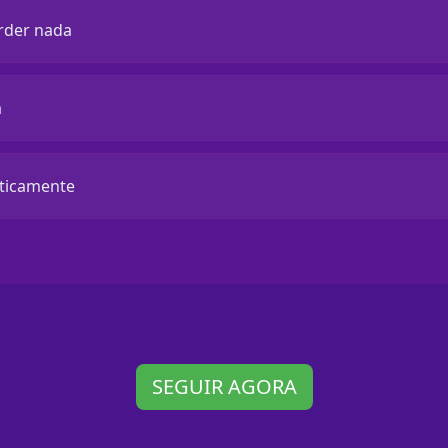
erder nada
a
aticamente
SEGUIR AGORA