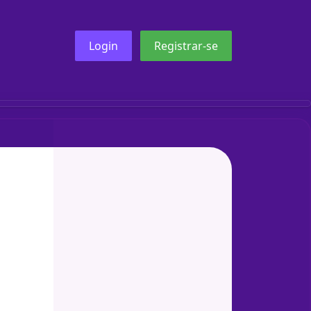
Login
Registrar-se