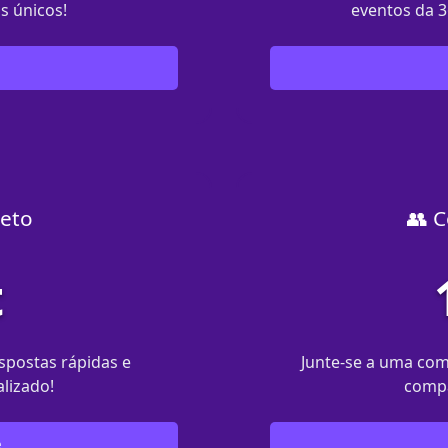
s únicos!
eventos da 
reto
👥 
t
espostas rápidas e
Junte-se a uma com
lizado!
compa
e