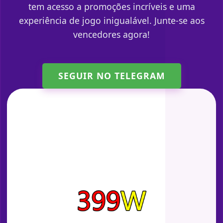
tem acesso a promoções incríveis e uma
experiência de jogo inigualável. Junte-se aos
vencedores agora!
SEGUIR NO TELEGRAM