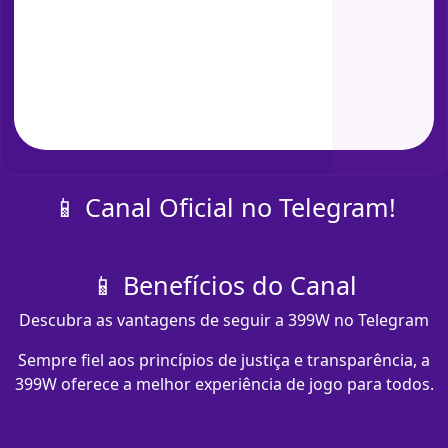
📱 Canal Oficial no Telegram!
📱 Benefícios do Canal
Descubra as vantagens de seguir a 399W no Telegram
Sempre fiel aos princípios de justiça e transparência, a
399W oferece a melhor experiência de jogo para todos.