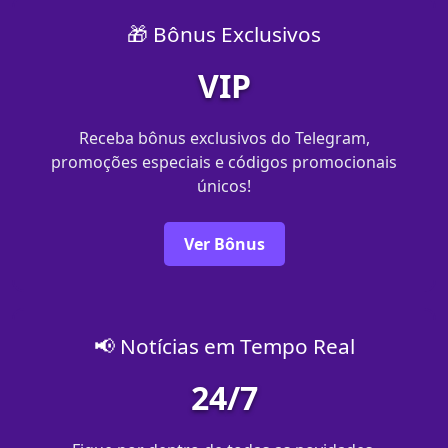
🎁 Bônus Exclusivos
VIP
Receba bônus exclusivos do Telegram,
promoções especiais e códigos promocionais
únicos!
Ver Bônus
📢 Notícias em Tempo Real
24/7