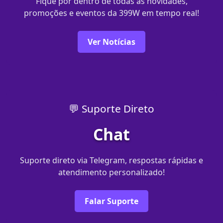
Fique por dentro de todas as novidades,
promoções e eventos da 399W em tempo real!
Ver Notícias
💬 Suporte Direto
Chat
Suporte direto via Telegram, respostas rápidas e
atendimento personalizado!
Falar Suporte