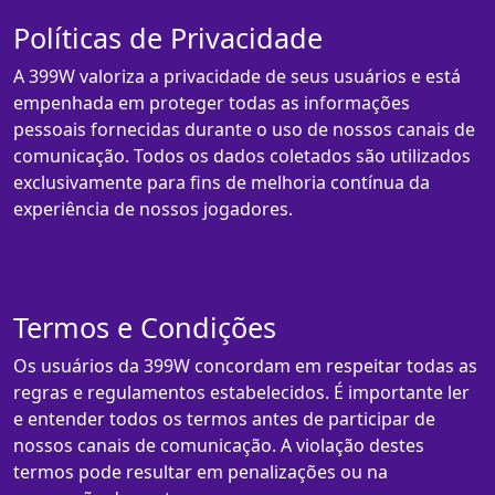
Políticas de Privacidade
A 399W valoriza a privacidade de seus usuários e está
empenhada em proteger todas as informações
pessoais fornecidas durante o uso de nossos canais de
comunicação. Todos os dados coletados são utilizados
exclusivamente para fins de melhoria contínua da
experiência de nossos jogadores.
Termos e Condições
Os usuários da 399W concordam em respeitar todas as
regras e regulamentos estabelecidos. É importante ler
e entender todos os termos antes de participar de
nossos canais de comunicação. A violação destes
termos pode resultar em penalizações ou na