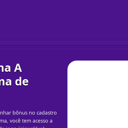
ma A
ma de
anhar bônus no cadastro
ma, você tem acesso a