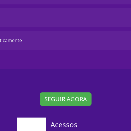
a
aticamente
SEGUIR AGORA
Acessos