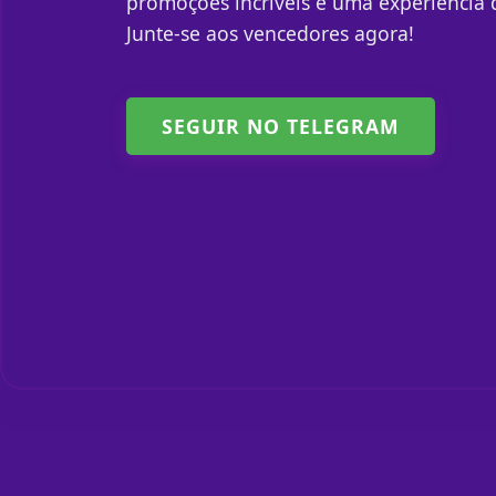
promoções incríveis e uma experiência d
Junte-se aos vencedores agora!
SEGUIR NO TELEGRAM