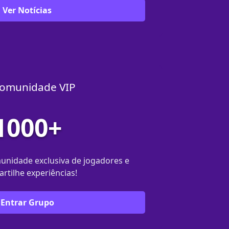
Ver Notícias
Comunidade VIP
1000+
unidade exclusiva de jogadores e
rtilhe experiências!
Entrar Grupo