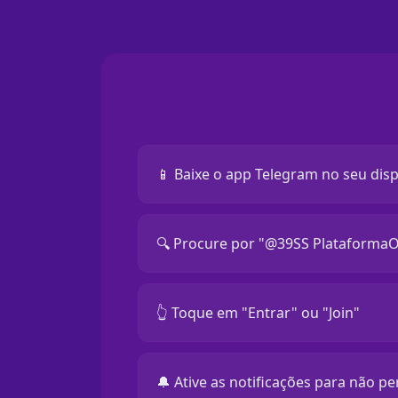
📱 Baixe o app Telegram no seu disp
🔍 Procure por "@39SS PlataformaOf
👆 Toque em "Entrar" ou "Join"
🔔 Ative as notificações para não p