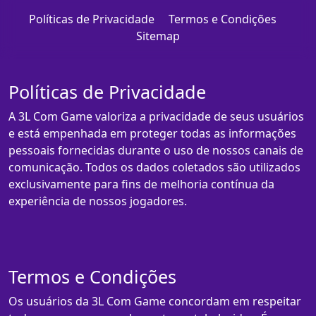
Políticas de Privacidade
Termos e Condições
Sitemap
Políticas de Privacidade
A 3L Com Game valoriza a privacidade de seus usuários
e está empenhada em proteger todas as informações
pessoais fornecidas durante o uso de nossos canais de
comunicação. Todos os dados coletados são utilizados
exclusivamente para fins de melhoria contínua da
experiência de nossos jogadores.
Termos e Condições
Os usuários da 3L Com Game concordam em respeitar