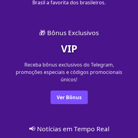
Brasil a favorita dos brasileiros.
🎁 Bônus Exclusivos
VIP
Receba bônus exclusivos do Telegram,
promoções especiais e códigos promocionais
únicos!
Ver Bônus
📢 Notícias em Tempo Real