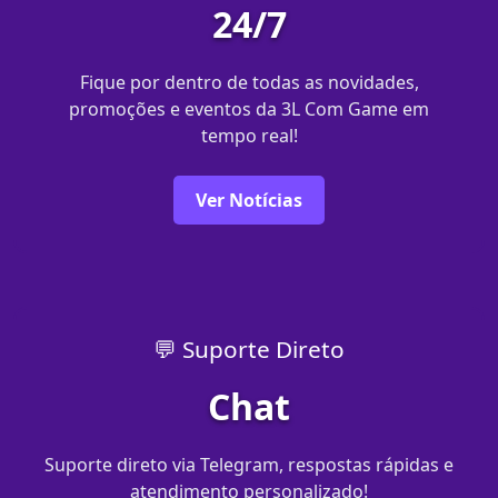
24/7
Fique por dentro de todas as novidades,
promoções e eventos da 3L Com Game em
tempo real!
Ver Notícias
💬 Suporte Direto
Chat
Suporte direto via Telegram, respostas rápidas e
atendimento personalizado!