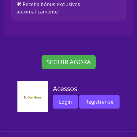
🎁 Receba bônus exclusivos
automaticamente
SEGUIR AGORA
Acessos
Login
Registrar-se