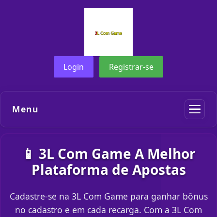
Login
Registrar-se
Menu
📱 3L Com Game A Melhor
Plataforma de Apostas
Cadastre-se na 3L Com Game para ganhar bônus
no cadastro e em cada recarga. Com a 3L Com