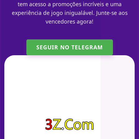
tem acesso a promoções incríveis e uma
experiência de jogo inigualável. Junte-se aos
vencedores agora!
SEGUIR NO TELEGRAM