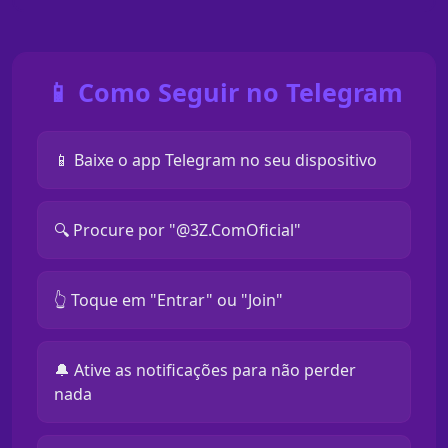
📱 Como Seguir no Telegram
📱 Baixe o app Telegram no seu dispositivo
🔍 Procure por "@3Z.ComOficial"
👆 Toque em "Entrar" ou "Join"
🔔 Ative as notificações para não perder
nada