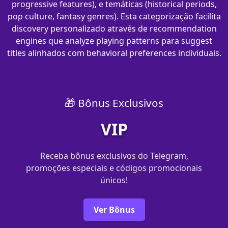
progressive features), e temáticas (historical periods,
pop culture, fantasy genres). Esta categorização facilita
discovery personalizado através de recommendation
engines que analyze playing patterns para suggest
titles alinhados com behavioral preferences individuais.
🎁 Bônus Exclusivos
VIP
Receba bônus exclusivos do Telegram,
promoções especiais e códigos promocionais
únicos!
Ver Bônus