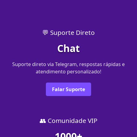
💬 Suporte Direto
Chat
Suporte direto via Telegram, respostas rápidas e
atendimento personalizado!
Falar Suporte
👥 Comunidade VIP
1000+