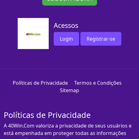
Acessos
Login
Registrar-se
Políticas de Privacidade
Termos e Condições
Sitemap
Políticas de Privacidade
A 40Win.Com valoriza a privacidade de seus usuários e
está empenhada em proteger todas as informações