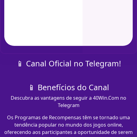
📱 Canal Oficial no Telegram!
📱 Benefícios do Canal
Descubra as vantagens de seguir a 40Win.Com no
Telegram
Os Programas de Recompensas têm se tornado uma
tendência popular no mundo dos jogos online,
oferecendo aos participantes a oportunidade de serem