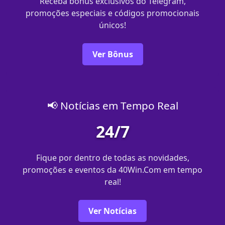
Receba bônus exclusivos do Telegram,
promoções especiais e códigos promocionais
únicos!
Ver Bônus
📢 Notícias em Tempo Real
24/7
Fique por dentro de todas as novidades,
promoções e eventos da 40Win.Com em tempo
real!
Ver Notícias