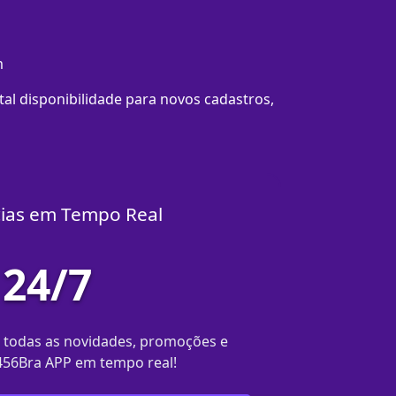
m
tal disponibilidade para novos cadastros,
cias em Tempo Real
24/7
e todas as novidades, promoções e
456Bra APP em tempo real!