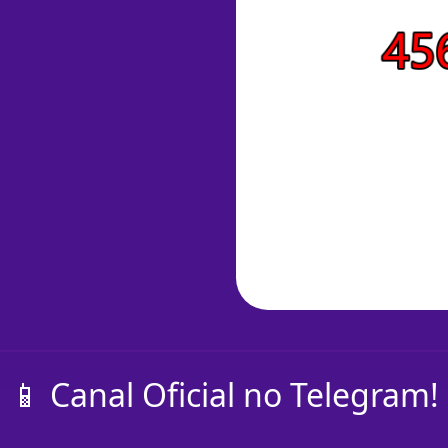
📱 Canal Oficial no Telegram!