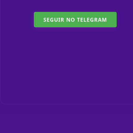
SEGUIR NO TELEGRAM