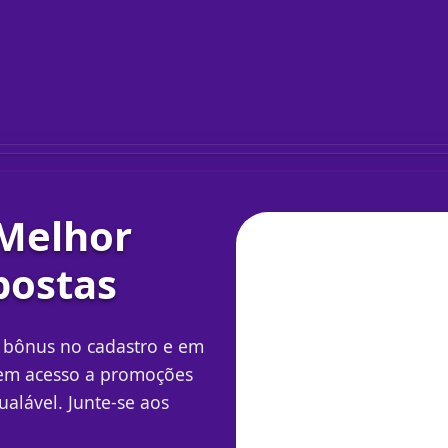
 Melhor
postas
 bônus no cadastro e em
tem acesso a promoções
ualável. Junte-se aos