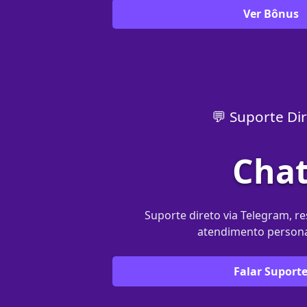
Ver Bônus
💬 Suporte Di
Cha
Suporte direto via Telegram, r
atendimento persona
Falar Suport