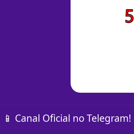
📱 Canal Oficial no Telegram!