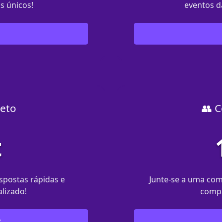
s únicos!
eventos d
reto
👥 
t
espostas rápidas e
Junte-se a uma com
lizado!
compa
e