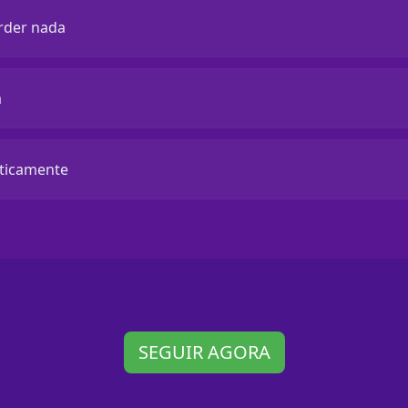
erder nada
a
aticamente
SEGUIR AGORA