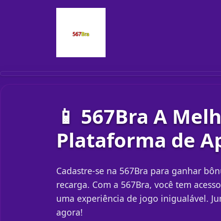
📱 567Bra A Mel
Plataforma de A
Cadastre-se na 567Bra para ganhar bôn
recarga. Com a 567Bra, você tem acesso
uma experiência de jogo inigualável. J
agora!