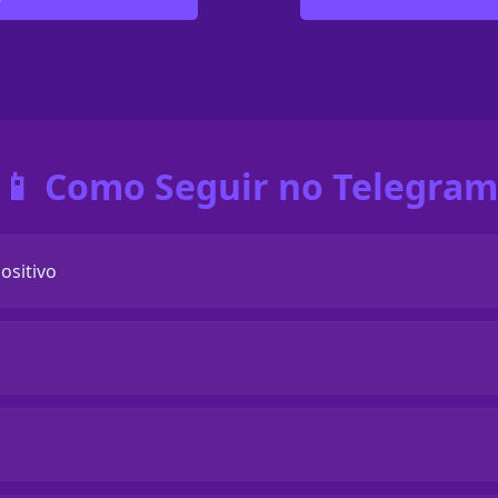
📱 Como Seguir no Telegram
ositivo