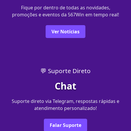
Fique por dentro de todas as novidades,
promoções e eventos da 567Win em tempo real!
Ver Notícias
💬 Suporte Direto
Chat
Suporte direto via Telegram, respostas rápidas e
atendimento personalizado!
Falar Suporte