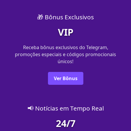
🎁 Bônus Exclusivos
VIP
Receba bônus exclusivos do Telegram,
promoções especiais e códigos promocionais
únicos!
Ver Bônus
📢 Notícias em Tempo Real
24/7