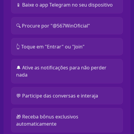
📱 Baixe o app Telegram no seu dispositivo
🔍 Procure por "@567WinOficial"
👆 Toque em "Entrar" ou "Join"
🔔 Ative as notificações para não perder
nada
💬 Participe das conversas e interaja
🎁 Receba bônus exclusivos
automaticamente