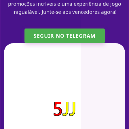
promoções incríveis e uma experiência de jogo
inigualável. Junte-se aos vencedores agora!
SEGUIR NO TELEGRAM