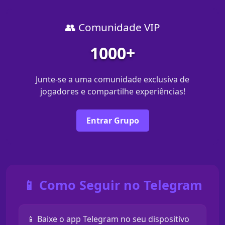
👥 Comunidade VIP
1000+
Junte-se a uma comunidade exclusiva de
jogadores e compartilhe experiências!
Entrar Grupo
📱 Como Seguir no Telegram
📱 Baixe o app Telegram no seu dispositivo