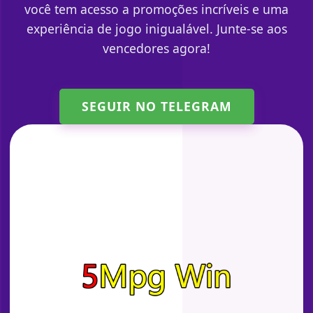
você tem acesso a promoções incríveis e uma
experiência de jogo inigualável. Junte-se aos
vencedores agora!
SEGUIR NO TELEGRAM