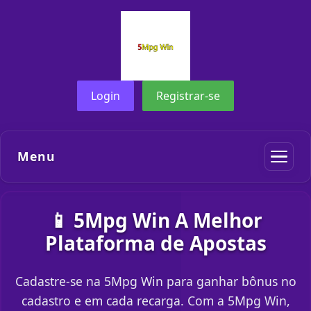
Login
Registrar-se
Menu
📱 5Mpg Win A Melhor
Plataforma de Apostas
Cadastre-se na 5Mpg Win para ganhar bônus no
cadastro e em cada recarga. Com a 5Mpg Win,