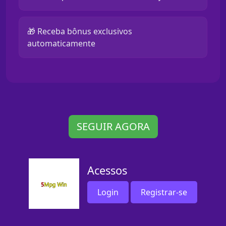
🎁 Receba bônus exclusivos
automaticamente
SEGUIR AGORA
Acessos
Login
Registrar-se