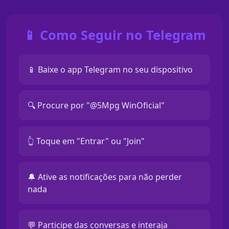
📱 Como Seguir no Telegram
📱 Baixe o app Telegram no seu dispositivo
🔍 Procure por "@5Mpg WinOficial"
👆 Toque em "Entrar" ou "Join"
🔔 Ative as notificações para não perder
nada
💬 Participe das conversas e interaja