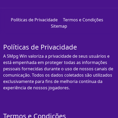
Políticas de Privacidade
Termos e Condições
Sitemap
Políticas de Privacidade
A 5Mpg Win valoriza a privacidade de seus usuários e
está empenhada em proteger todas as informações
pessoais fornecidas durante o uso de nossos canais de
comunicação. Todos os dados coletados são utilizados
exclusivamente para fins de melhoria contínua da
experiência de nossos jogadores.
Termos e Condições