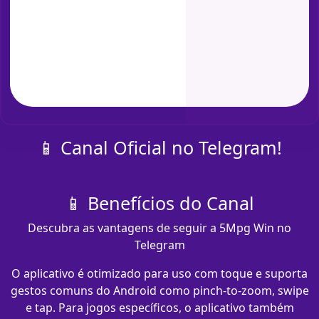
📱 Canal Oficial no Telegram!
📱 Benefícios do Canal
Descubra as vantagens de seguir a 5Mpg Win no
Telegram
O aplicativo é otimizado para uso com toque e suporta
gestos comuns do Android como pinch-to-zoom, swipe
e tap. Para jogos específicos, o aplicativo também