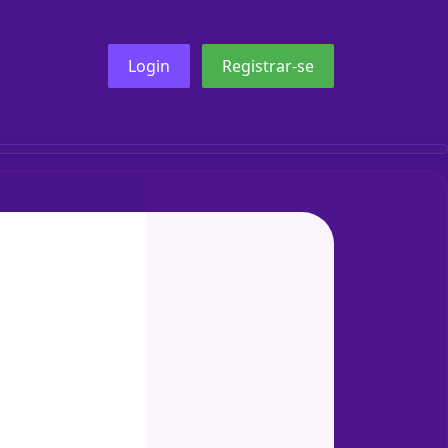
Login
Registrar-se