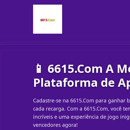
📱 6615.Com A M
Plataforma de A
Cadastre-se na 6615.Com para ganhar 
cada recarga. Com a 6615.Com, você t
incríveis e uma experiência de jogo inig
vencedores agora!