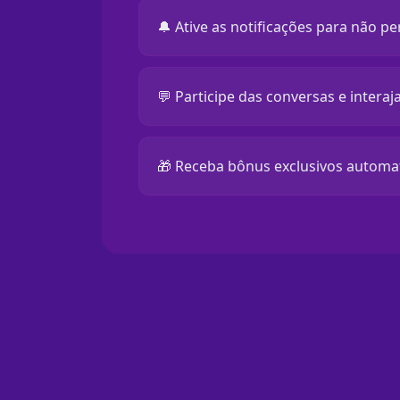
🔔 Ative as notificações para não p
💬 Participe das conversas e interaj
🎁 Receba bônus exclusivos autom