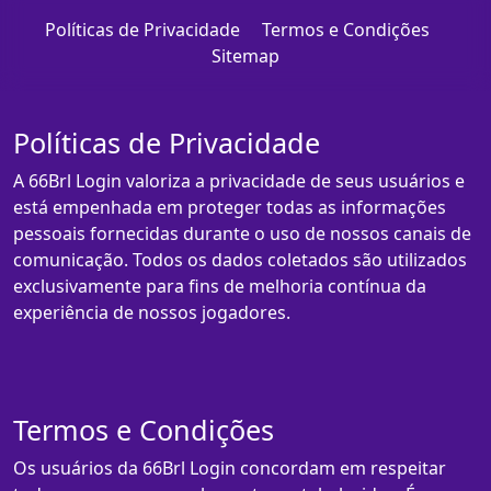
Políticas de Privacidade
Termos e Condições
Sitemap
Políticas de Privacidade
A 66Brl Login valoriza a privacidade de seus usuários e
está empenhada em proteger todas as informações
pessoais fornecidas durante o uso de nossos canais de
comunicação. Todos os dados coletados são utilizados
exclusivamente para fins de melhoria contínua da
experiência de nossos jogadores.
Termos e Condições
Os usuários da 66Brl Login concordam em respeitar