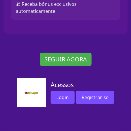
🎁 Receba bônus exclusivos
automaticamente
SEGUIR AGORA
Acessos
Login
Registrar-se