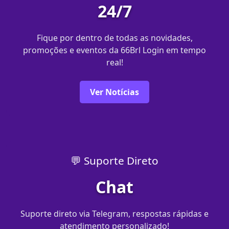
24/7
Fique por dentro de todas as novidades,
promoções e eventos da 66Brl Login em tempo
real!
Ver Notícias
💬 Suporte Direto
Chat
Suporte direto via Telegram, respostas rápidas e
atendimento personalizado!