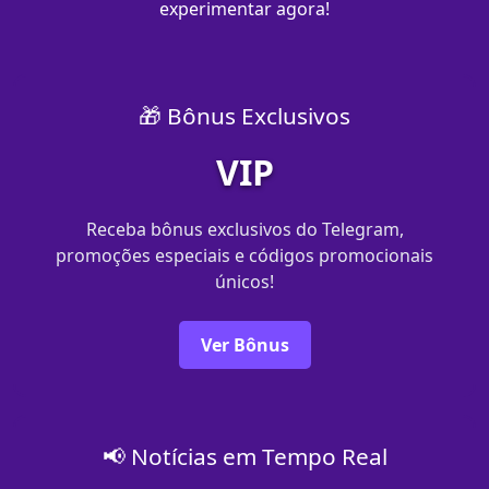
experimentar agora!
🎁 Bônus Exclusivos
VIP
Receba bônus exclusivos do Telegram,
promoções especiais e códigos promocionais
únicos!
Ver Bônus
📢 Notícias em Tempo Real