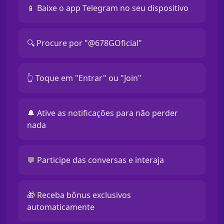
📱 Baixe o app Telegram no seu dispositivo
🔍 Procure por "@678GOficial"
👆 Toque em "Entrar" ou "Join"
🔔 Ative as notificações para não perder
nada
💬 Participe das conversas e interaja
🎁 Receba bônus exclusivos
automaticamente