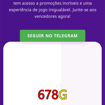
tem acesso a promoções incríveis e uma
experiência de jogo inigualável. Junte-se aos
vencedores agora!
SEGUIR NO TELEGRAM