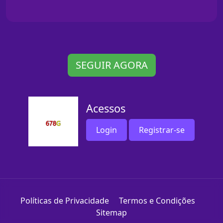
SEGUIR AGORA
Acessos
Login
Registrar-se
Políticas de Privacidade
Termos e Condições
Sitemap