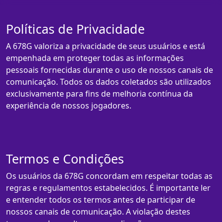
Políticas de Privacidade
A 678G valoriza a privacidade de seus usuários e está
empenhada em proteger todas as informações
pessoais fornecidas durante o uso de nossos canais de
comunicação. Todos os dados coletados são utilizados
exclusivamente para fins de melhoria contínua da
experiência de nossos jogadores.
Termos e Condições
Os usuários da 678G concordam em respeitar todas as
regras e regulamentos estabelecidos. É importante ler
e entender todos os termos antes de participar de
nossos canais de comunicação. A violação destes