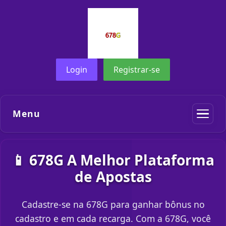
Login
Registrar-se
Menu
📱 678G A Melhor Plataforma
de Apostas
Cadastre-se na 678G para ganhar bônus no
cadastro e em cada recarga. Com a 678G, você