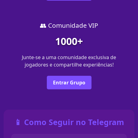
👥 Comunidade VIP
1000+
Junte-se a uma comunidade exclusiva de
jogadores e compartilhe experiências!
Entrar Grupo
📱 Como Seguir no Telegram