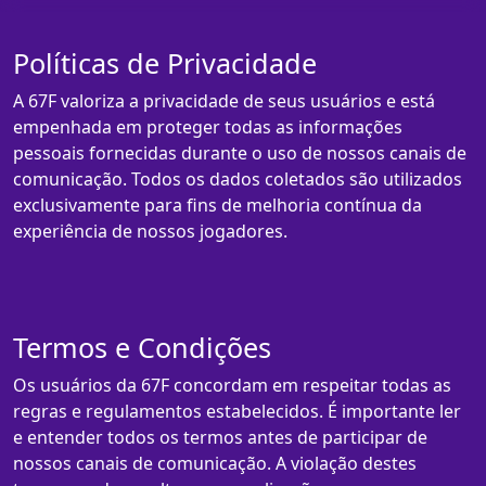
Políticas de Privacidade
A 67F valoriza a privacidade de seus usuários e está
empenhada em proteger todas as informações
pessoais fornecidas durante o uso de nossos canais de
comunicação. Todos os dados coletados são utilizados
exclusivamente para fins de melhoria contínua da
experiência de nossos jogadores.
Termos e Condições
Os usuários da 67F concordam em respeitar todas as
regras e regulamentos estabelecidos. É importante ler
e entender todos os termos antes de participar de
nossos canais de comunicação. A violação destes