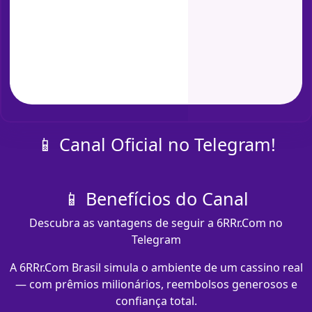
📱 Canal Oficial no Telegram!
📱 Benefícios do Canal
Descubra as vantagens de seguir a 6RRr.Com no
Telegram
A 6RRr.Com Brasil simula o ambiente de um cassino real
— com prêmios milionários, reembolsos generosos e
confiança total.