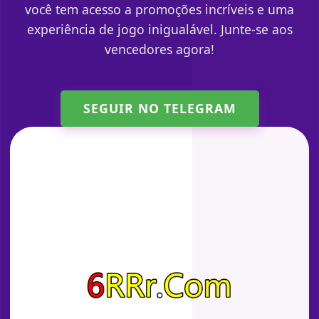
você tem acesso a promoções incríveis e uma
experiência de jogo inigualável. Junte-se aos
vencedores agora!
SEGUIR NO TELEGRAM