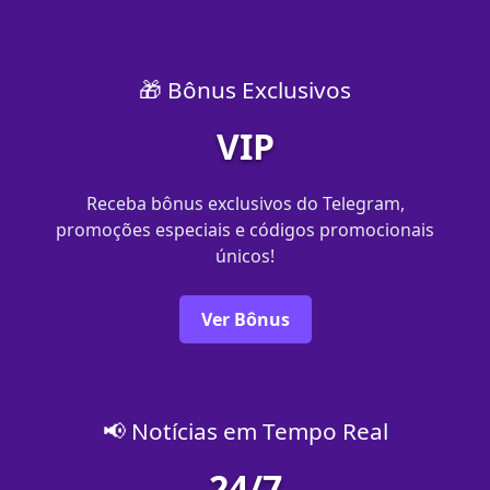
🎁 Bônus Exclusivos
VIP
Receba bônus exclusivos do Telegram,
promoções especiais e códigos promocionais
únicos!
Ver Bônus
📢 Notícias em Tempo Real
24/7