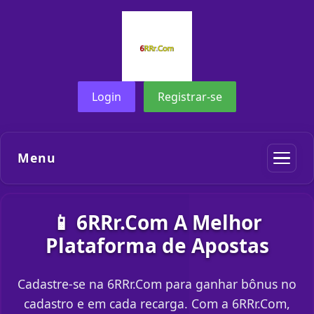
Login
Registrar-se
Menu
📱 6RRr.Com A Melhor
Plataforma de Apostas
Cadastre-se na 6RRr.Com para ganhar bônus no
cadastro e em cada recarga. Com a 6RRr.Com,