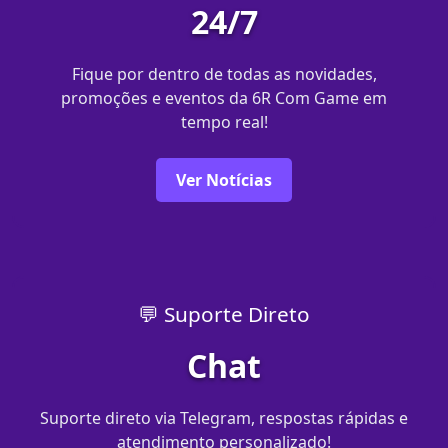
24/7
Fique por dentro de todas as novidades,
promoções e eventos da 6R Com Game em
tempo real!
Ver Notícias
💬 Suporte Direto
Chat
Suporte direto via Telegram, respostas rápidas e
atendimento personalizado!