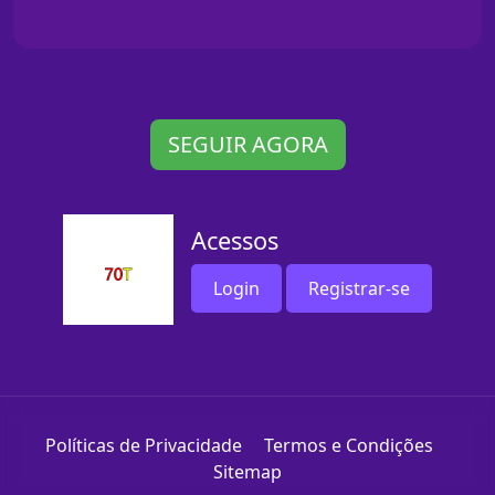
SEGUIR AGORA
Acessos
Login
Registrar-se
Políticas de Privacidade
Termos e Condições
Sitemap