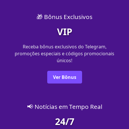
🎁 Bônus Exclusivos
VIP
Receba bônus exclusivos do Telegram,
promoções especiais e códigos promocionais
únicos!
Ver Bônus
📢 Notícias em Tempo Real
24/7