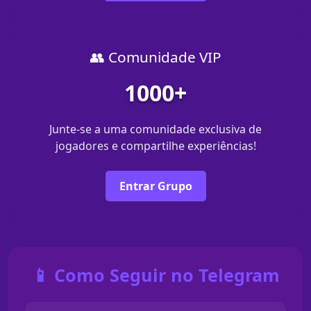
👥 Comunidade VIP
1000+
Junte-se a uma comunidade exclusiva de
jogadores e compartilhe experiências!
Entrar Grupo
📱 Como Seguir no Telegram