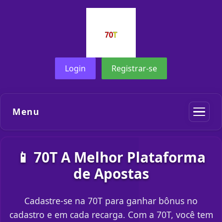
Login
Registrar-se
Menu
📱 70T A Melhor Plataforma
de Apostas
Cadastre-se na 70T para ganhar bônus no
cadastro e em cada recarga. Com a 70T, você tem