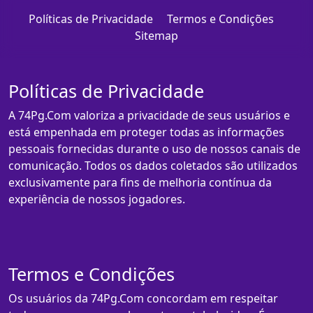
Políticas de Privacidade
Termos e Condições
Sitemap
Políticas de Privacidade
A 74Pg.Com valoriza a privacidade de seus usuários e
está empenhada em proteger todas as informações
pessoais fornecidas durante o uso de nossos canais de
comunicação. Todos os dados coletados são utilizados
exclusivamente para fins de melhoria contínua da
experiência de nossos jogadores.
Termos e Condições
Os usuários da 74Pg.Com concordam em respeitar