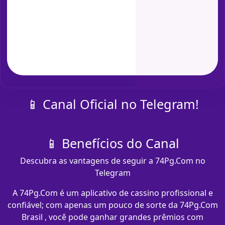
📱 Canal Oficial no Telegram!
📱 Benefícios do Canal
Descubra as vantagens de seguir a 74Pg.Com no
Telegram
A 74Pg.Com é um aplicativo de cassino profissional e
confiável; com apenas um pouco de sorte da 74Pg.Com
Brasil , você pode ganhar grandes prêmios com