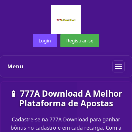
Login
Registrar-se
Menu
📱 777A Download A Melhor
Plataforma de Apostas
Cadastre-se na 777A Download para ganhar
bônus no cadastro e em cada recarga. Com a