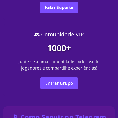
Falar Suporte
👥 Comunidade VIP
1000+
Junte-se a uma comunidade exclusiva de
jogadores e compartilhe experiências!
Entrar Grupo
📱 Como Seguir no Telegram