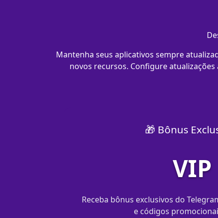
De
Mantenha seus aplicativos sempre atualiza
novos recursos. Configure atualizações
🎁 Bônus Exclu
VIP
Receba bônus exclusivos do Telegra
e códigos promocionai