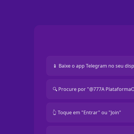
📱 Baixe o app Telegram no seu disp
🔍 Procure por "@777A PlataformaOf
👆 Toque em "Entrar" ou "Join"