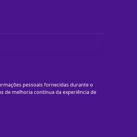
formações pessoais fornecidas durante o
ns de melhoria contínua da experiência de