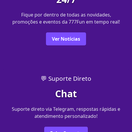
Fique por dentro de todas as novidades,
promoções e eventos da 777Fun em tempo real!
Ver Notícias
💬 Suporte Direto
Chat
Suporte direto via Telegram, respostas rápidas e
atendimento personalizado!