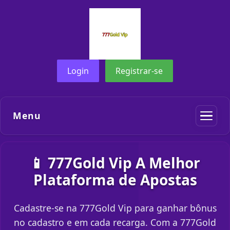
Login
Registrar-se
Menu
📱 777Gold Vip A Melhor
Plataforma de Apostas
Cadastre-se na 777Gold Vip para ganhar bônus
no cadastro e em cada recarga. Com a 777Gold