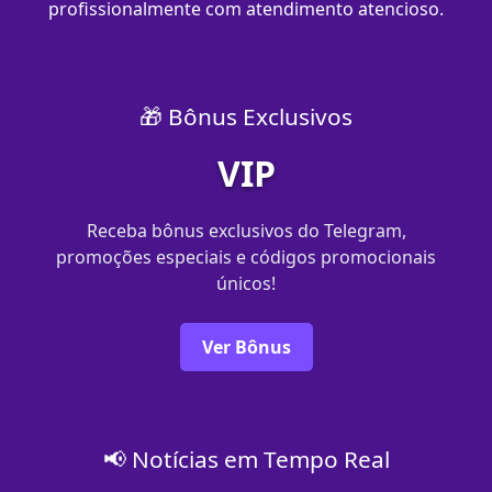
profissionalmente com atendimento atencioso.
🎁 Bônus Exclusivos
VIP
Receba bônus exclusivos do Telegram,
promoções especiais e códigos promocionais
únicos!
Ver Bônus
📢 Notícias em Tempo Real