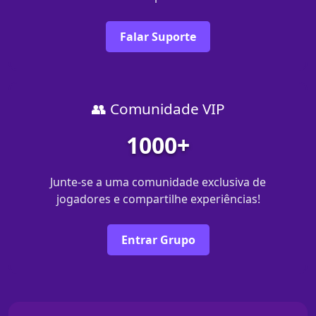
Falar Suporte
👥 Comunidade VIP
1000+
Junte-se a uma comunidade exclusiva de
jogadores e compartilhe experiências!
Entrar Grupo