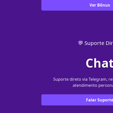
Ver Bônus
💬 Suporte Di
Cha
Suporte direto via Telegram, r
atendimento persona
Falar Suport