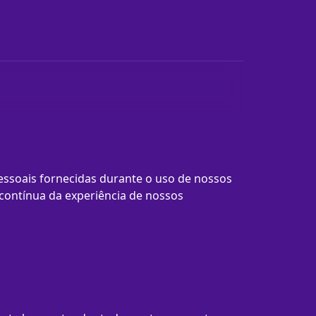
essoais fornecidas durante o uso de nossos
 contínua da experiência de nossos