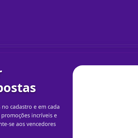
r
postas
 no cadastro e em cada
 promoções incríveis e
unte-se aos vencedores