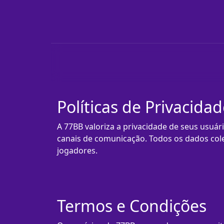
Políticas de Privacida
A 77BB valoriza a privacidade de seus usuá
canais de comunicação. Todos os dados cole
jogadores.
Termos e Condições