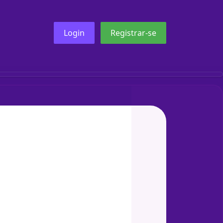
Login
Registrar-se