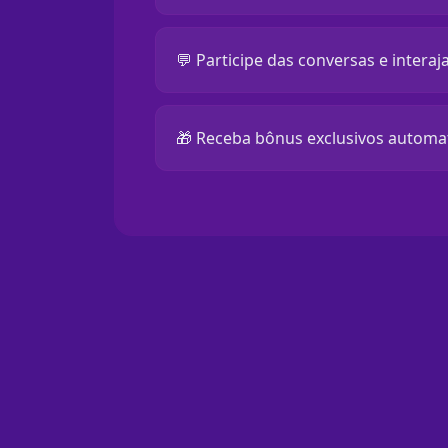
💬 Participe das conversas e interaj
🎁 Receba bônus exclusivos autom