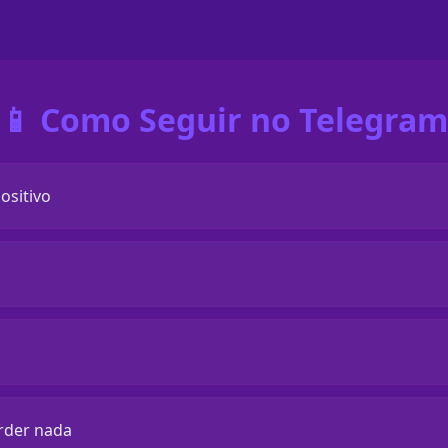
📱 Como Seguir no Telegram
ositivo
erder nada