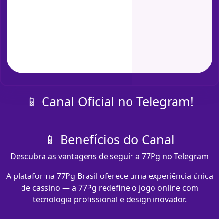
📱 Canal Oficial no Telegram!
📱 Benefícios do Canal
Descubra as vantagens de seguir a 77Pg no Telegram
A plataforma 77Pg Brasil oferece uma experiência única
de cassino — a 77Pg redefine o jogo online com
tecnologia profissional e design inovador.