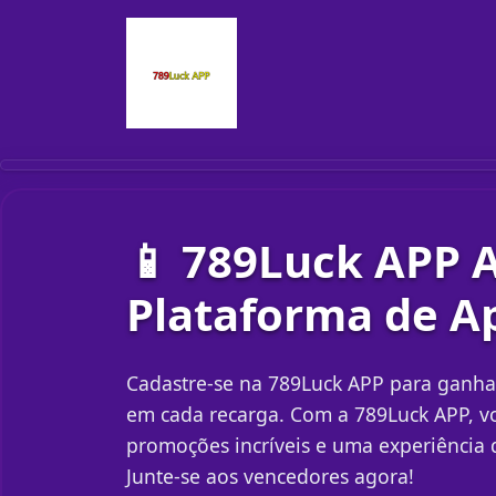
📱 789Luck APP 
Plataforma de A
Cadastre-se na 789Luck APP para ganha
em cada recarga. Com a 789Luck APP, v
promoções incríveis e uma experiência d
Junte-se aos vencedores agora!