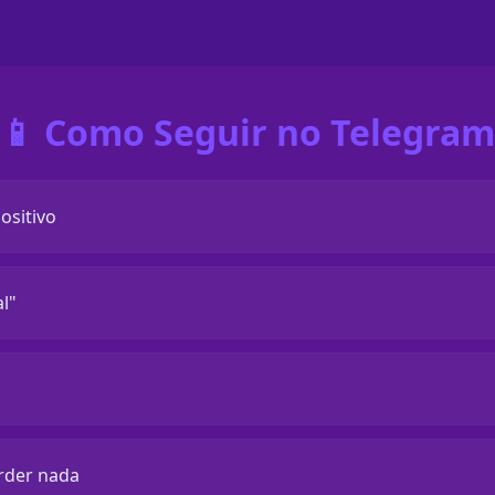
📱 Como Seguir no Telegram
ositivo
l"
erder nada