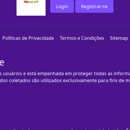
Login
Registrar-se
Políticas de Privacidade
Termos e Condições
Sitemap
de
us usuários e está empenhada em proteger todas as inform
os coletados são utilizados exclusivamente para fins de m