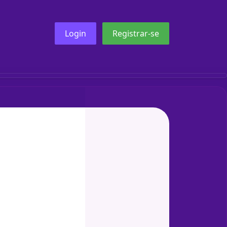
Login
Registrar-se