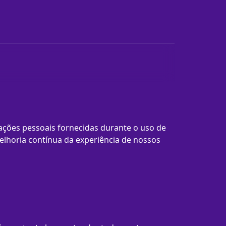
ações pessoais fornecidas durante o uso de
elhoria contínua da experiência de nossos