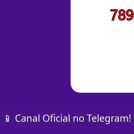
📱 Canal Oficial no Telegram!