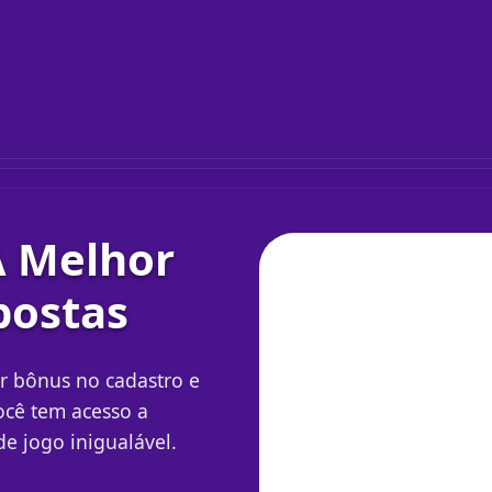
A Melhor
postas
r bônus no cadastro e
ocê tem acesso a
e jogo inigualável.