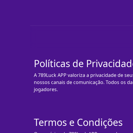
Políticas de Privacida
A 789Luck APP valoriza a privacidade de se
nossos canais de comunicação. Todos os dad
jogadores.
Termos e Condições