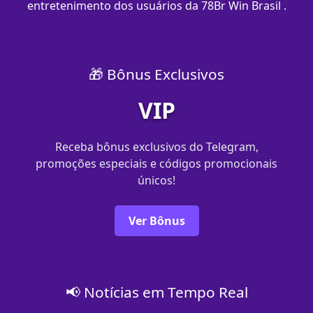
entretenimento dos usuários da 78Br Win Brasil .
🎁 Bônus Exclusivos
VIP
Receba bônus exclusivos do Telegram,
promoções especiais e códigos promocionais
únicos!
Ver Bônus
📢 Notícias em Tempo Real