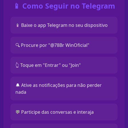
📱 Como Seguir no Telegram
📱 Baixe o app Telegram no seu dispositivo
🔍 Procure por "@78Br WinOficial"
👆 Toque em "Entrar" ou "Join"
🔔 Ative as notificações para não perder
nada
💬 Participe das conversas e interaja