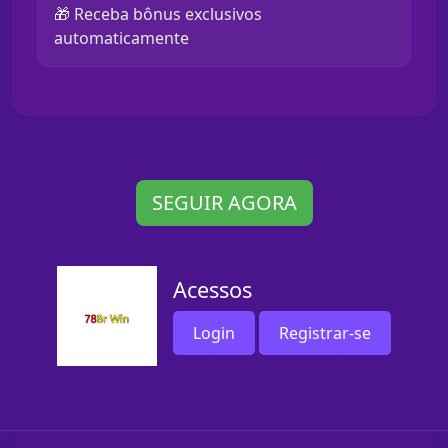
🎁 Receba bônus exclusivos
automaticamente
SEGUIR AGORA
Acessos
Login
Registrar-se