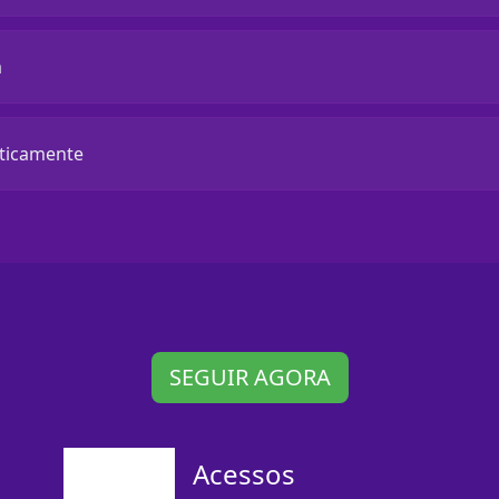
a
aticamente
SEGUIR AGORA
Acessos