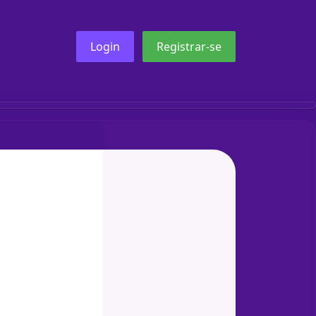
Login
Registrar-se