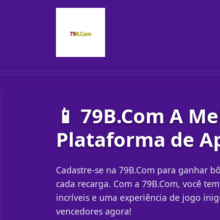
📱 79B.Com A Me
Plataforma de A
Cadastre-se na 79B.Com para ganhar b
cada recarga. Com a 79B.Com, você te
incríveis e uma experiência de jogo inig
vencedores agora!