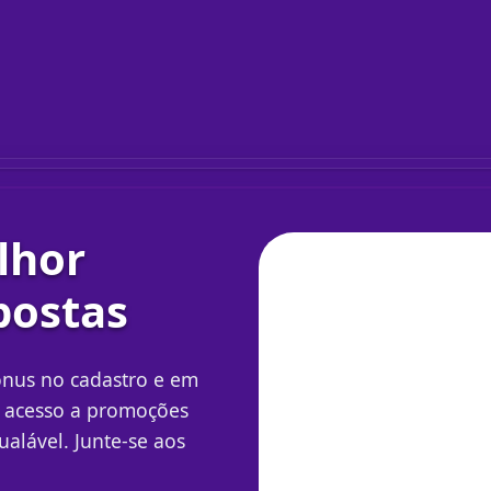
lhor
postas
ônus no cadastro e em
m acesso a promoções
ualável. Junte-se aos