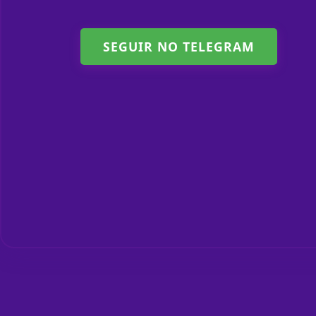
SEGUIR NO TELEGRAM