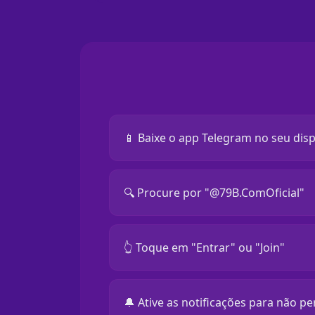
📱 Baixe o app Telegram no seu disp
🔍 Procure por "@79B.ComOficial"
👆 Toque em "Entrar" ou "Join"
🔔 Ative as notificações para não p