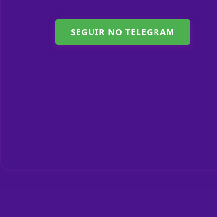
SEGUIR NO TELEGRAM