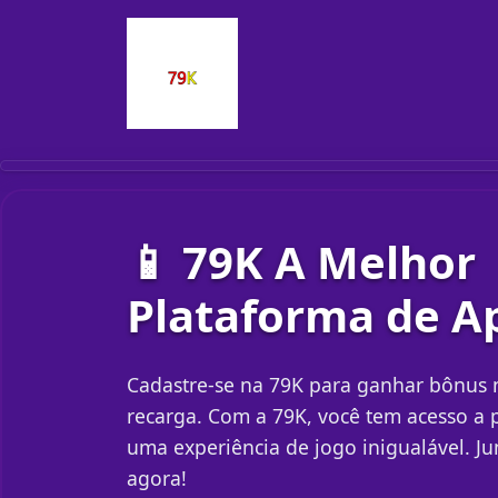
📱 79K A Melhor
Plataforma de A
Cadastre-se na 79K para ganhar bônus 
recarga. Com a 79K, você tem acesso a 
uma experiência de jogo inigualável. J
agora!