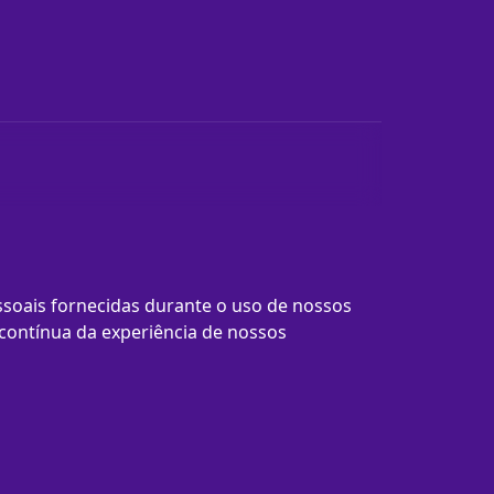
ssoais fornecidas durante o uso de nossos
 contínua da experiência de nossos