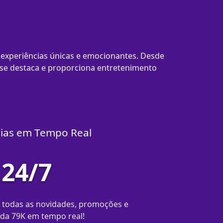
experiências únicas e emocionantes. Desde
a se destaca e proporciona entretenimento
cias em Tempo Real
24/7
e todas as novidades, promoções e
 da 79K em tempo real!