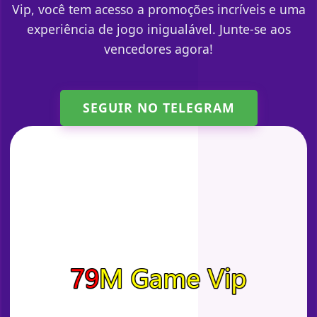
Vip, você tem acesso a promoções incríveis e uma
experiência de jogo inigualável. Junte-se aos
vencedores agora!
SEGUIR NO TELEGRAM