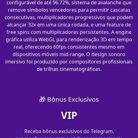
configurável de até 96.72%, sistema de avalanche que
remove símbolos vencedores para permitir cascatas
consecutivas, multiplicadores progressivos que podem
alcançar 32x em uma única rodada, e uma feature de
free spins com multiplicadores persistentes. A engine
gráfica utiliza WebGL para renderização 3D em tempo
real, oferecendo 60fps consistentes mesmo em
dispositivos móveis mid-range. O design sonoro
imersivo foi produzido por compositores profissionais
de trilhas cinematográficas.
🎁 Bônus Exclusivos
VIP
Receba bônus exclusivos do Telegram,