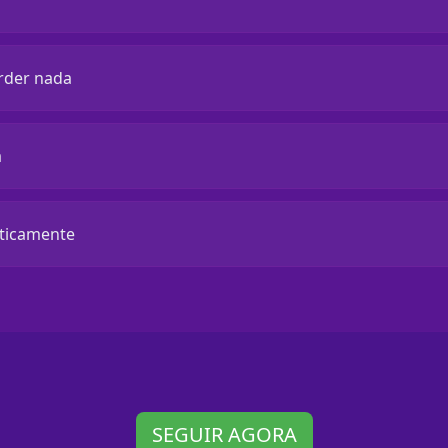
erder nada
a
aticamente
SEGUIR AGORA