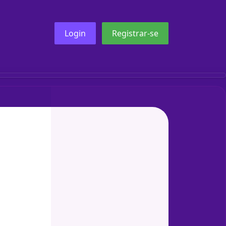
Login
Registrar-se