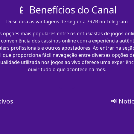
📱 Benefícios do Canal
Descubra as vantagens de seguir a 7R7R no Telegram
 opções mais populares entre os entusiastas de jogos onli
 conveniência dos cassinos online com a experiência autênt
ers profissionais e outros apostadores. Ao entrar na seção
 que proporciona fácil navegação entre diversas opções de 
qualidade utilizada nos jogos ao vivo oferece uma experiên
ouvir tudo o que acontece na mes.
sivos
📢 Notí