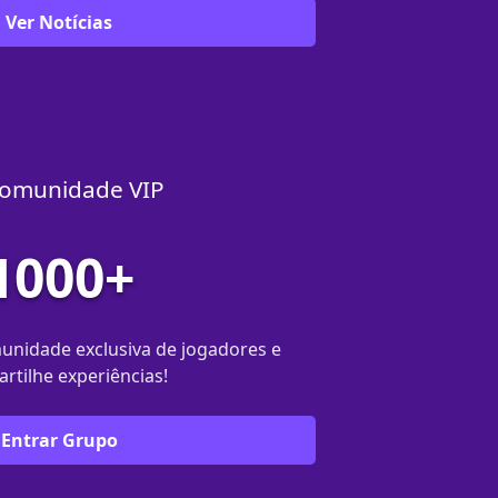
Ver Notícias
Comunidade VIP
1000+
unidade exclusiva de jogadores e
rtilhe experiências!
Entrar Grupo