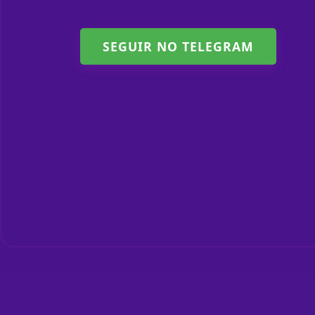
SEGUIR NO TELEGRAM