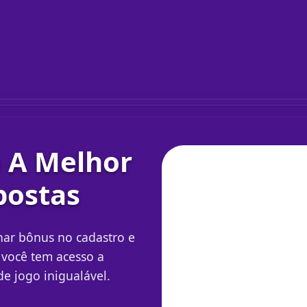
a A Melhor
postas
har bônus no cadastro e
 você tem acesso a
e jogo inigualável.