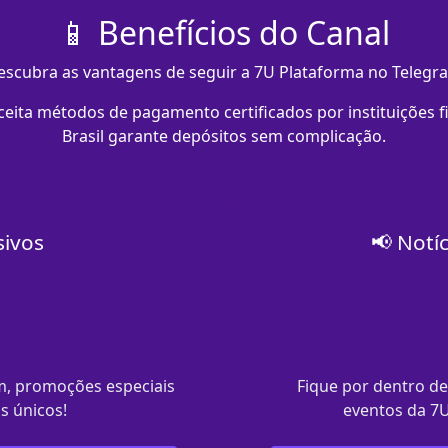
📱 Benefícios do Canal
escubra as vantagens de seguir a 7U Plataforma no Telegr
ceita métodos de pagamento certificados por instituições f
Brasil garante depósitos sem complicação.
sivos
📢 Notí
m, promoções especiais
Fique por dentro d
s únicos!
eventos da 7