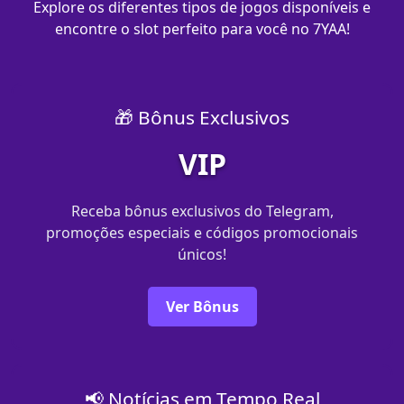
Explore os diferentes tipos de jogos disponíveis e
encontre o slot perfeito para você no 7YAA!
🎁 Bônus Exclusivos
VIP
Receba bônus exclusivos do Telegram,
promoções especiais e códigos promocionais
únicos!
Ver Bônus
📢 Notícias em Tempo Real