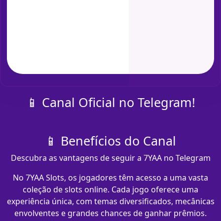
📱 Canal Oficial no Telegram!
📱 Benefícios do Canal
Descubra as vantagens de seguir a 7YAA no Telegram
No 7YAA Slots, os jogadores têm acesso a uma vasta
coleção de slots online. Cada jogo oferece uma
experiência única, com temas diversificados, mecânicas
envolventes e grandes chances de ganhar prêmios.